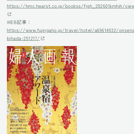
https://hmc.hearst.co.jp/bookss/fjgh_202601kmhih/vie
WEB記事：
https://www.fujingaho.jp/travel/hotel/a69614932/onsen
bihada-251217/