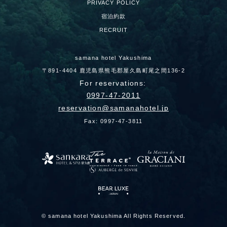
PRIVACY POLICY
宿泊約款
RECRUIT
samana hotel Yakushima
〒891-4404 鹿児島県熊毛郡屋久島町尾之間136-2
For reservations:
0997-47-2011
reservation
samanahotel.jp
Fax: 0997-47-3811
© samana hotel Yakushima All Rights Reserved.