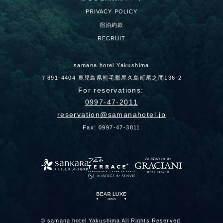
PRIVACY POLICY
宿泊約款
RECRUIT
samana hotel Yakushima
〒891-4404 鹿児島県熊毛郡屋久島町尾之間136-2
For reservations:
0997-47-2011
reservation
samanahotel.jp
Fax: 0997-47-3811
© samana hotel Yakushima All Rights Reserved.