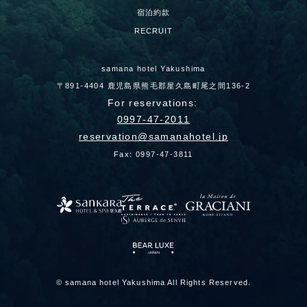
宿泊約款
RECRUIT
samana hotel Yakushima
〒891-4404 鹿児島県熊毛郡屋久島町尾之間136-2
For reservations:
0997-47-2011
reservation
samanahotel.jp
Fax: 0997-47-3811
© samana hotel Yakushima All Rights Reserved.